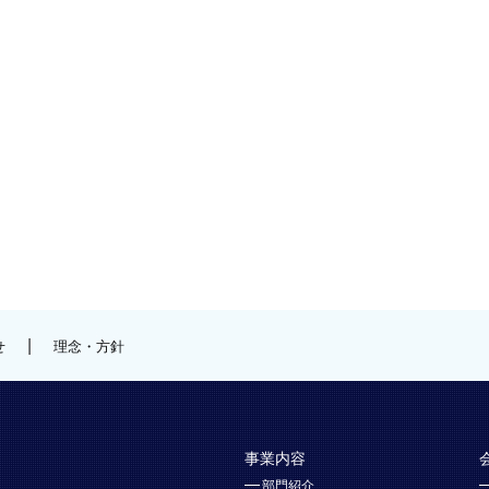
|
せ
理念・方針
事業内容
部門紹介