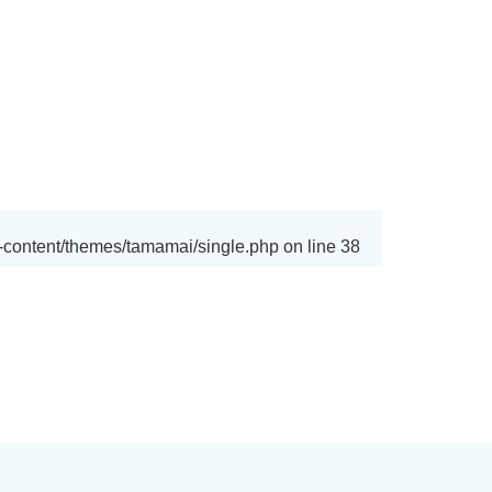
content/themes/tamamai/single.php
on line
38